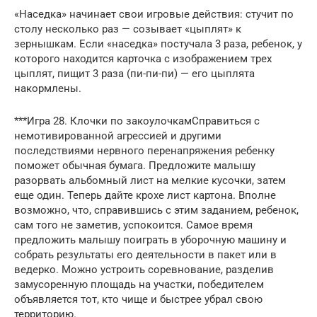
«Наседка» начинает свои игровые действия: стучит по
столу несколько раз — созывает «цыплят» к
зернышкам. Если «наседка» постучала 3 раза, ребенок, у
которого находится карточка с изображением трех
цыплят, пищит 3 раза (пи-пи-пи) — его цыплята
накормлены.
***Игра 28. Клочки по закоулочкамСправиться с
немотивированной агрессией и другими
последствиями нервного перенапряжения ребенку
поможет обычная бумага. Предложите малышу
разорвать альбомный лист на мелкие кусочки, затем
еще один. Теперь дайте крохе лист картона. Вполне
возможно, что, справившись с этим заданием, ребенок,
сам того не заметив, успокоится. Самое время
предложить малышу поиграть в уборочную машину и
собрать результаты его деятельности в пакет или в
ведерко. Можно устроить соревнование, разделив
замусоренную площадь на участки, победителем
объявляется тот, кто чище и быстрее убрал свою
территорию.