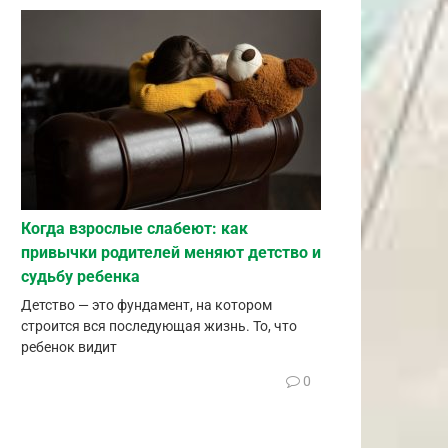
Когда взрослые слабеют: как
привычки родителей меняют детство и
судьбу ребенка
Детство — это фундамент, на котором
строится вся последующая жизнь. То, что
ребенок видит
0