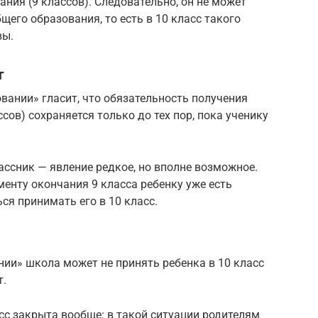
ния (9 классов). Следовательно, он не может
его образования, то есть в 10 класс такого
вы.
т
зовании» гласит, что обязательность получения
сов) сохраняется только до тех пор, пока ученику
ссник — явление редкое, но вполне возможное.
менту окончания 9 класса ребенку уже есть
ся принимать его в 10 класс.
вании» школа может не принять ребенка в 10 класс
т.
ласс закрыта вообще: в такой ситуации родителям