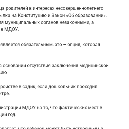
ица родителей в интересах несовершеннолетнего
сылка на Конституцию и Закон «Об образовании»,
ия муниципальных органов незаконными, а
 в МДОУ.
является обязательным, это – опция, которая
на основании отсутствия заключения медицинской
сию
ройстве в садик, если дошкольник проходил
тре.
страции МДОУ на то, что фактических мест в
щий год.
лагает, что ребенок может быть устроенным в