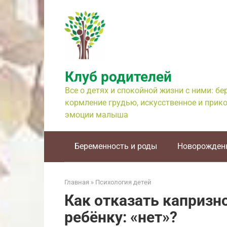
Перейти
к
контенту
Клуб родителей
Все о детях и спокойной жизни с ними: б
кормление грудью, искусственное и прико
эмоции малыша
Беременность и роды
Новорожден
Главная
»
Психология детей
Как отказать капризн
ребёнку: «нет»?