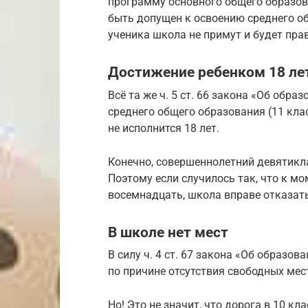
программу основного общего образова
быть допущен к освоению среднего общ
ученика школа не примут и будет пра
Достижение ребенком 18 ле
Всё та же ч. 5 ст. 66 закона «Об обра
среднего общего образования (11 клас
не исполнится 18 лет.
Конечно, совершеннолетний девятикла
Поэтому если случилось так, что к мо
восемнадцать, школа вправе отказать
В школе нет мест
В силу ч. 4 ст. 67 закона «Об образо
по причине отсутствия свободных мес
Но! Это не значит, что дорога в 10 к