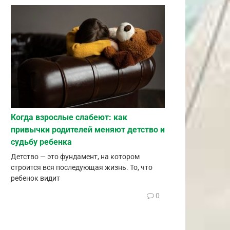
Когда взрослые слабеют: как
привычки родителей меняют детство и
судьбу ребенка
Детство — это фундамент, на котором
строится вся последующая жизнь. То, что
ребенок видит
0