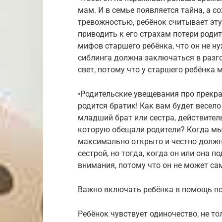
мам. И в семье появляется тайна, а 
тревожностью, ребёнок считывает эту
приводить к его страхам потери роди
мифов старшего ребёнка, что он не н
сиблинга должна заключаться в разго
свет, потому что у старшего ребёнка м
•Родительские увещевания про прекра
родится братик! Как вам будет весело 
младший брат или сестра, действител
которую обещали родители? Когда мы
максимально открыто и честно должны
сестрой, но тогда, когда он или она 
внимания, потому что он не может са
Важно включать ребёнка в помощь по
Ребёнок чувствует одиночество, не т