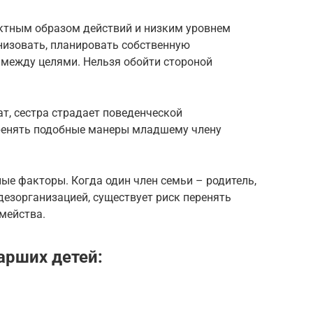
ктным образом действий и низким уровнем
низовать, планировать собственную
 между целями. Нельзя обойти стороной
ат, сестра страдает поведенческой
еренять подобные манеры младшему члену
ые факторы. Когда один член семьи – родитель,
дезорганизацией, существует риск перенять
мейства.
арших детей: