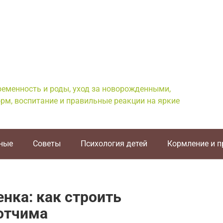
еременность и роды, уход за новорожденными,
рм, воспитание и правильные реакции на яркие
ные
Советы
Психология детей
Кормление и 
нка: как строить
отчима