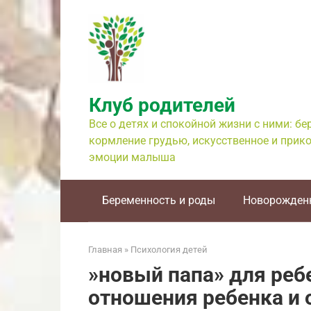
Перейти
к
контенту
Клуб родителей
Все о детях и спокойной жизни с ними: б
кормление грудью, искусственное и прико
эмоции малыша
Беременность и роды
Новорожден
Главная
»
Психология детей
»новый папа» для ребе
отношения ребенка и 