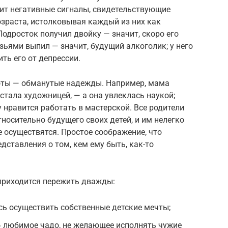
вит негативные сигналы, свидетельствующие
озраста, истолковывая каждый из них как
одросток получил двойку — значит, скоро его
зьями выпил — значит, будущий алкоголик; у него
ть его от депрессии.
оты — обманутые надежды. Например, мама
 стала художницей, — а она увлеклась наукой;
 нравится работать в мастерской. Все родители
носительно будущего своих детей, и им нелегко
е осуществятся. Простое соображение, что
дставления о том, кем ему быть, как-то
приходится пережить дважды:
ось осуществить собственные детские мечты;
о» любимое чадо, не желающее исполнять чужие