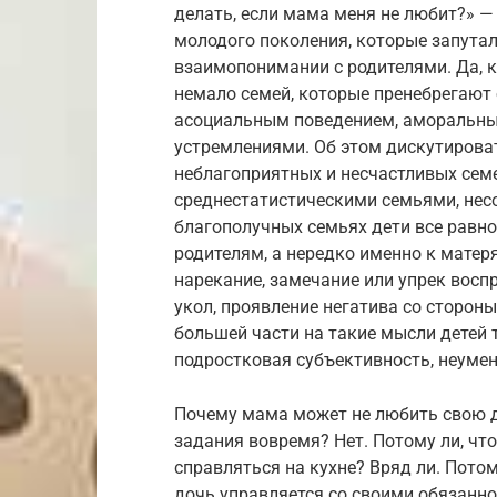
делать, если мама меня не любит?» —
молодого поколения, которые запута
взаимопонимании с родителями. Да, к
немало семей, которые пренебрегают
асоциальным поведением, аморальны
устремлениями. Об этом дискутирова
неблагоприятных и несчастливых сем
среднестатистическими семьями, нес
благополучных семьях дети все равно
родителям, а нередко именно к матер
нарекание, замечание или упрек восп
укол, проявление негатива со сторон
большей части на такие мысли детей
подростковая субъективность, неумен
Почему мама может не любить свою д
задания вовремя? Нет. Потому ли, чт
справляться на кухне? Вряд ли. Потом
дочь управляется со своими обязанно