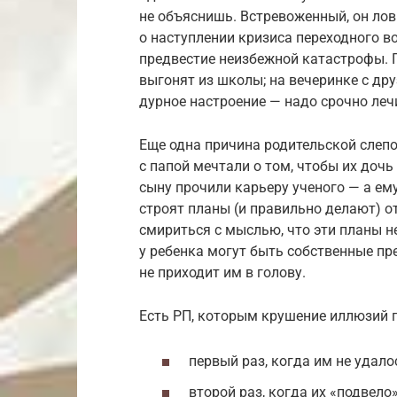
не объяснишь. Встревоженный, он ло
о наступлении кризиса переходного в
предвестие неизбежной катастрофы. П
выгонят из школы; на вечеринке с дру
дурное настроение — надо срочно лечи
Еще одна причина родительской слеп
с папой мечтали о том, чтобы их дочь
сыну прочили карьеру ученого — а ему
строят планы (и правильно делают) от
смириться с мыслью, что эти планы н
у ребенка могут быть собственные пре
не приходит им в голову.
Есть РП, которым крушение иллюзий 
первый раз, когда им не удал
второй раз, когда их «подвел