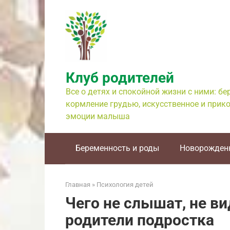
Перейти
к
контенту
Клуб родителей
Все о детях и спокойной жизни с ними: б
кормление грудью, искусственное и прико
эмоции малыша
Беременность и роды
Новорожден
Главная
»
Психология детей
Чего не слышат, не в
родители подростка