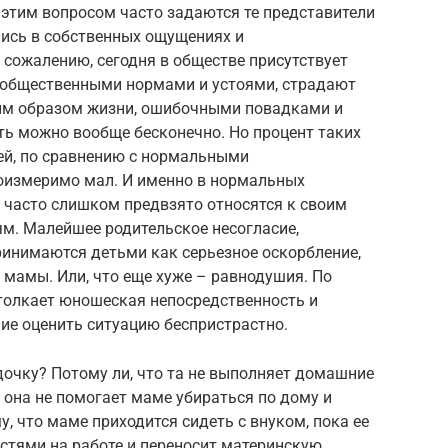
 этим вопросом часто задаются те представители
лись в собственных ощущениях и
 сожалению, сегодня в обществе присутствует
 общественными нормами и устоями, страдают
м образом жизни, ошибочными повадками и
ть можно вообще бесконечно. Но процент таких
ей, по сравнению с нормальными
оизмеримо мал. И именно в нормальных
 часто слишком предвзято относятся к своим
ям. Малейшее родительское несогласие,
ринимаются детьми как серьезное оскорбление,
ы мамы. Или, что еще хуже – равнодушия. По
 толкает юношеская непосредственность и
ие оценить ситуацию беспристрастно.
очку? Потому ли, что та не выполняет домашние
о она не помогает маме убираться по дому и
у, что маме приходится сидеть с внуком, пока ее
стями на работе и переносит материнскую