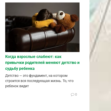
Когда взрослые слабеют: как
привычки родителей меняют детство и
судьбу ребенка
Детство — это фундамент, на котором
строится вся последующая жизнь. То, что
ребенок видит
0