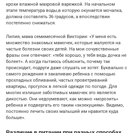
крохи влажной махровой варежкой. На начальном
этапе температура воды,в которую окунается мочалка,
должна составлять 36 градусов, а впоследствии
постепенно снижаться.
Лилия, мама семимесячной Виктории: «У меня есть
множество знакомых мамочек, которые жалуются на
частые болезни своих детей. На мои сочувственные
фразы они отвечают: «тебе хорошо, у тебя ведь дочка не
болеет». А когда пытаюсь объяснить, почему так
происходит, подруги даже слушать не хотят. Буквально с
самого рождения я закаливаю ребенка с помощью
прохладных обливаний, частых проветриваний
квартиры, прогулок в легкой одежде по погоде. Для
многих излишне заботливых мамочек это является
дикостью. Они недоумевают, как можно «морозить»
ребенка и подвергать его таким «экзекуциям». Видимо,
постоянно лечить своих малышей им нравится куда
больше».
Различие в питании при разных способах