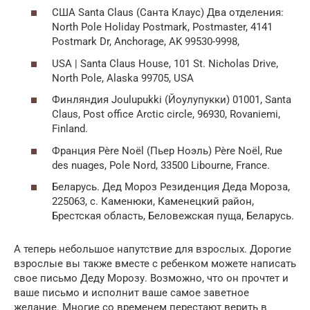
США Santa Claus (Санта Клаус) Два отделения:
North Pole Holiday Postmark, Postmaster, 4141
Postmark Dr, Anchorage, AK 99530-9998,
USA | Santa Claus House, 101 St. Nicholas Drive,
North Pole, Alaska 99705, USA
Финляндия Joulupukki (Йоулупукки) 01001, Santa
Claus, Post office Arctic circle, 96930, Rovaniemi,
Finland.
Франция Père Noël (Пьер Ноэль) Père Noël, Rue
des nuages, Pole Nord, 33500 Libourne, France.
Беларусь. Дед Мороз Резиденция Деда Мороза,
225063, с. Каменюки, Каменецкий район,
Брестская область, Беловежская пуща, Беларусь.
А теперь небольшое напутствие для взрослых. Дорогие
взрослые вы также вместе с ребенком можете написать
свое письмо Деду Морозу. Возможно, что он прочтет и
ваше письмо и исполнит ваше самое заветное
желание. Многие со временем перестают верить в