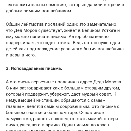
тех восхитительных эмоциях, которые дарили встречи с
добрым зимним волшебником.
Общий лейтмотив посланий один: это замечательно,
что Дед Мороз существует, живет в Великом Устюге и
ему можно написать письмо. Автор обязательно
подчеркивает, что ждет ответа. Ведь он так нужен для
детей как подтверждение реального бытия волшебника
и веры в него.
3. Исповедальные письма.
А это очень серьезные послания в адрес Деда Мороза.
С ним разговаривают как с большим старшим другом,
который поддержит, убережет, даст мудрый совет. К
нему, высшей инстанции, обращаются с самым
главным, делятся самым сокровенным. Это письма о
большом счастье и большом горе. Счастливое
замужество, радость наконец-то стать мамой, потеря
внука, ушедшего в армию. Одни письма до краев
наполнены радостью, а другие — несчастьем.