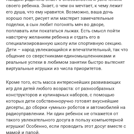
своего ребенка. Знает, о чем он мечтает, к чему лежит
его душа, что ему нравится. Возможно, ваша дочь
хорошо поет, рисует или мастерит замечательные
поделки, а сын любит погонять мяч во дворе,
поплавать или покататься лыжах. Есть смысл пойти
навстречу желаниям ребенка и отдать его в
специализированную школу или спортивную секцию.
Дети – народ увлекающийся и впечатлительный, так что
общение со сверстниками-единомышленниками и
реальные успехи в любимом занятии быстро вытеснят
виртуальные игрушки из числа приоритетов.
Кроме того, есть масса интереснейших развивающих
игр для детей любого возраста: от разнообразных
конструкторов и кулинарных наборов, с помощью
которых дети собственноручно готовят вкуснейшие
десерты, до сборки «умных» роботов и автомобилей на
радиоуправлении. Ни один ребенок не откажется от
такого увлекательного досуга в пользу компьютерной
игрушки! Особенно, если проводить этот досуг вместе с
мамой и папой.