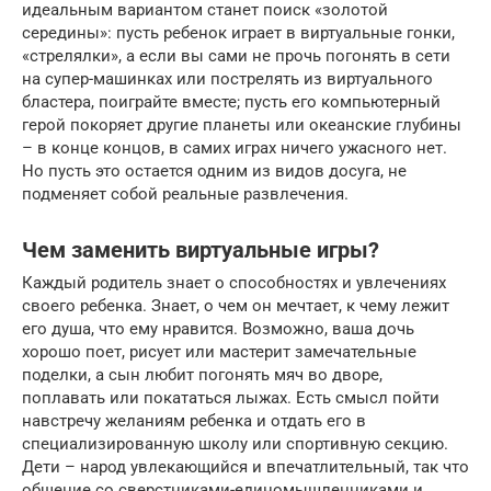
идеальным вариантом станет поиск «золотой
середины»: пусть ребенок играет в виртуальные гонки,
«стрелялки», а если вы сами не прочь погонять в сети
на супер-машинках или пострелять из виртуального
бластера, поиграйте вместе; пусть его компьютерный
герой покоряет другие планеты или океанские глубины
– в конце концов, в самих играх ничего ужасного нет.
Но пусть это остается одним из видов досуга, не
подменяет собой реальные развлечения.
Чем заменить виртуальные игры?
Каждый родитель знает о способностях и увлечениях
своего ребенка. Знает, о чем он мечтает, к чему лежит
его душа, что ему нравится. Возможно, ваша дочь
хорошо поет, рисует или мастерит замечательные
поделки, а сын любит погонять мяч во дворе,
поплавать или покататься лыжах. Есть смысл пойти
навстречу желаниям ребенка и отдать его в
специализированную школу или спортивную секцию.
Дети – народ увлекающийся и впечатлительный, так что
общение со сверстниками-единомышленниками и