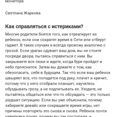
монитора
Светлана Жаркова
Как справляться с истериками?
Многие родители боятся того, как отреагирует их
ребенок, если они сократят время в Сети или отберут
гаджет. В таких случаях я всегда провожу аналогию с
грозой. Если ураган сдувает ваш дом, вы не стоите
посреди двора, пытаясь справиться с ним. Вы
закрываете все люки и ждете, когда буря пройдет и
небо прояснится. Затем вы думаете о том, как
обезопасить себя в будущем. Так что если ваш ребенок
швыряет все, что попадется под руку, плачет и кричит,
потому что у него отобрали планшет, научитесь
обуздывать грозу, а не подпитывать ее. Уходите, не
пытайтесь общаться или что-то обсуждать — это только
ухудшит ситуацию. Если вы уже объяснили, почему
забираете девайс или сокращаете время игры, нет
причины повторять это снова и снова. Ребенок почти
наверняка понял, почему вы так поступили, и