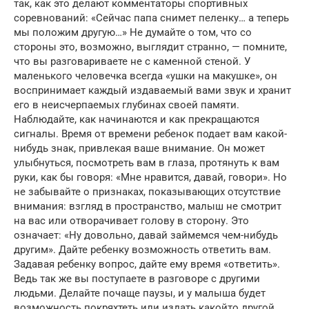
так, как это делают комментаторы спортивных
соревнований: «Сейчас папа снимет пеленку… а теперь
мы положим другую…» Не думайте о том, что со
стороны это, возможно, выглядит странно, — помните,
что вы разговариваете не с каменной стеной. У
маленького человечка всегда «ушки на макушке», он
воспринимает каждый издаваемый вами звук и хранит
его в неисчерпаемых глубинах своей памяти.
Наблюдайте, как начинаются и как прекращаются
сигналы. Время от времени ребенок подает вам какой-
нибудь знак, привлекая ваше внимание. Он может
улыбнуться, посмотреть вам в глаза, протянуть к вам
руки, как бы говоря: «Мне нравится, давай, говори». Но
не забывайте о признаках, показывающих отсутствие
внимания: взгляд в пространство, малыш не смотрит
на вас или отворачивает голову в сторону. Это
означает: «Ну довольно, давай займемся чем-нибудь
другим». Дайте ребенку возможность ответить вам.
Задавая ребенку вопрос, дайте ему время «ответить».
Ведь так же вы поступаете в разговоре с другими
людьми. Делайте почаще паузы, и у малыша будет
возможность покряхтеть или издать какойто другой