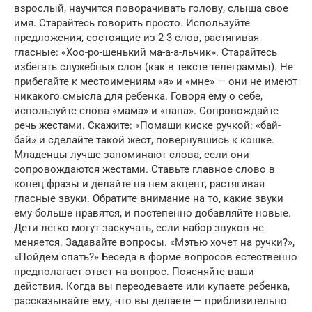
взрослый, научится поворачивать голову, слыша свое
имя. Старайтесь говорить просто. Используйте
предложения, состоящие из 2-3 слов, растягивая
гласные: «Хоо-ро-шенький ма-а-а-льчик». Старайтесь
избегать служебных слов (как в тексте телеграммы). Не
прибегайте к местоимениям «я» и «мне» — они не имеют
никакого смысла для ребенка. Говоря ему о себе,
используйте слова «мама» и «папа». Сопровождайте
речь жестами. Скажите: «Помаши киске ручкой: «бай-
бай» и сделайте такой жест, повернувшись к кошке.
Младенцы лучше запоминают слова, если они
сопровождаются жестами. Ставьте главное слово в
конец фразы и делайте на нем акцент, растягивая
гласные звуки. Обратите внимание на то, какие звуки
ему больше нравятся, и постепенно добавляйте новые.
Дети легко могут заскучать, если набор звуков не
меняется. Задавайте вопросы. «Мэтью хочет на ручки?»,
«Пойдем спать?» Беседа в форме вопросов естественно
предполагает ответ на вопрос. Поясняйте ваши
действия. Когда вы переодеваете или купаете ребенка,
рассказывайте ему, что вы делаете — приблизительно