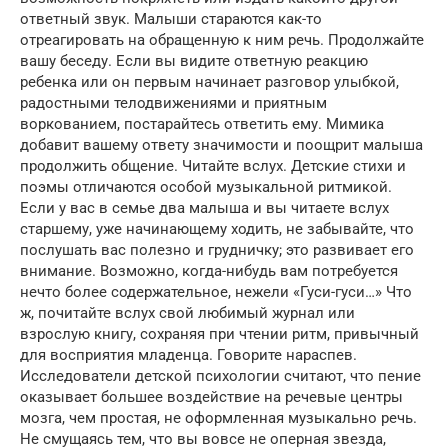
ответный звук. Малыши стараются как-то
отреагировать на обращенную к ним речь. Продолжайте
вашу беседу. Если вы видите ответную реакцию
ребенка или он первым начинает разговор улыбкой,
радостными телодвижениями и приятным
воркованием, постарайтесь ответить ему. Мимика
добавит вашему ответу значимости и поощрит малыша
продолжить общение. Читайте вслух. Детские стихи и
поэмы отличаются особой музыкальной ритмикой.
Если у вас в семье два малыша и вы читаете вслух
старшему, уже начинающему ходить, не забывайте, что
послушать вас полезно и грудничку; это развивает его
внимание. Возможно, когда-нибудь вам потребуется
нечто более содержательное, нежели «Гуси-гуси…» Что
ж, почитайте вслух свой любимый журнал или
взрослую книгу, сохраняя при чтении ритм, привычный
для восприятия младенца. Говорите нараспев.
Исследователи детской психологии считают, что пение
оказывает большее воздействие на речевые центры
мозга, чем простая, не оформленная музыкально речь.
Не смущаясь тем, что вы вовсе не оперная звезда,