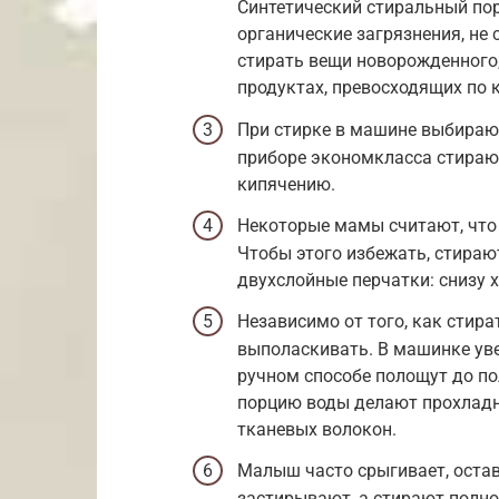
Синтетический стиральный по
органические загрязнения, не 
стирать вещи новорожденного,
продуктах, превосходящих по 
При стирке в машине выбираю
приборе экономкласса стирают
кипячению.
Некоторые мамы считают, что
Чтобы этого избежать, стираю
двухслойные перчатки: снизу х
Независимо от того, как стир
выполаскивать. В машинке ув
ручном способе полощут до п
порцию воды делают прохладн
тканевых волокон.
Малыш часто срыгивает, остав
застирывают, а стирают полн