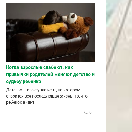
Когда взрослые слабеют: как
привычки родителей меняют детство и
судьбу ребенка
Детство — это фундамент, на котором
строится вся последующая жизнь. То, что
ребенок видит
0