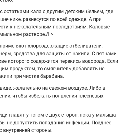
с остатками кала с другим детским бельем, где
шечнике, разнесутся по всей одежде. А при
ести к нежелательным последствиям. Каловые
мыльном растворе./li>
 применяют хлорсодержащие отбеливатели,
еры, средства для защиты от накипи. С пятнами
ове которого содержится перекись водорода. Если
им продуктом, то смягчитель добавлять не
акипи при чистке барабана.
виде, желательно на свежем воздухе. Либо в
нии, чтобы избежать появления плесневых
щи гладят утюгом с двух сторон, пока у малыша
обы не допустить попадания инфекции. Позднее
с внутренней стороны.