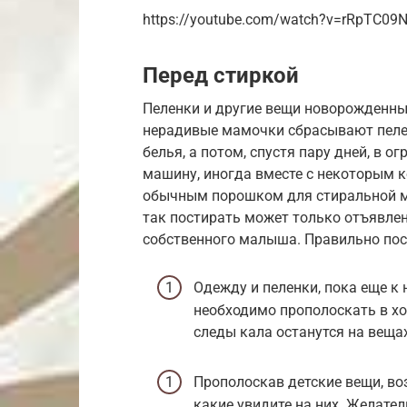
https://youtube.com/watch?v=rRpTC09
Перед стиркой
Пеленки и другие вещи новорожденны
нерадивые мамочки сбрасывают пелен
белья, а потом, спустя пару дней, в
машину, иногда вместе с некоторым к
обычным порошком для стиральной м
так постирать может только отъявлен
собственного малыша. Правильно пос
Одежду и пеленки, пока еще к 
необходимо прополоскать в хол
следы кала останутся на вещах
Прополоскав детские вещи, воз
какие увидите на них. Желател