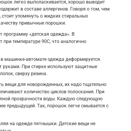
рошок легко выполаскивается, хорошо выводит
содержит в составе аллергенов. Говоря о том, чем
 стоит упомянуть о жидких стиральных
качеству привычные порошки.
т программу «детская одежда». В
 при температуре 90C, что аналогично
 в машинке-автомате одежда деформируется.
т руками. При стирке используют защитные
лопок, сверху резина.
ать вещи для новорожденных, их надо тщательно
еличивают количество циклов полоскания. При
олной прозрачности воды. Каждую следующую
ее предыдущей. Так, порошок легче смывается с
ляя на одежде пятнышки. Детские вещи не
остью.