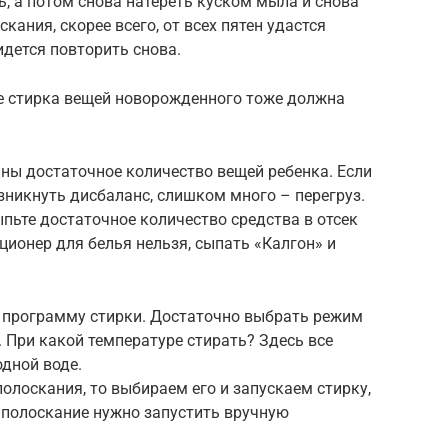
ь, а потом снова натереть куском мыла и снова
кания, скорее всего, от всех пятен удастся
ридется повторить снова.
е стирка вещей новорожденного тоже должна
ны достаточное количество вещей ребенка. Если
никнуть дисбаланс, слишком много – перегруз.
пьте достаточное количество средства в отсек
ционер для белья нельзя, сыпать «Калгон» и
 программу стирки. Достаточно выбрать режим
. При какой температуре стирать? Здесь все
одной воде.
олоскания, то выбираем его и запускаем стирку,
е полоскание нужно запустить вручную