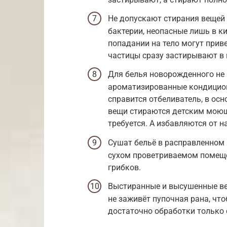
Не допускают стирания вещей 
бактерии, неопасные лишь в ки
попадании на тело могут прив
частицы сразу застирывают в 
Для белья новорожденного не
ароматизированные кондицион
справится отбеливатель, в осн
вещи стираются детским моющ
требуется. А избавляются от н
Сушат бельё в расправленном 
сухом проветриваемом помеще
грибков.
Выстиранные и высушенные ве
не заживёт пупочная рана, чт
достаточно обработки только 