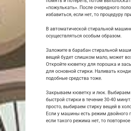
помять и потереть, потом выполоскат
«пожулькать». После очередного полос
избавиться, если нет, то процедуру п
В автоматической стиральной машин
осуществляться особым образом.
Заложите в барабан стиральной маши
вещей будет слишком мало, может воз
Откройте кюветку для порошка и засы
для основной стирки. Наливать конди
подобные средства тоже.
Закрываем кюветку и люк. Выбираем
быстрой стирки в течение 30-40 минут
просто, выбираем стирку вещей в хол
Если у машины есть режим двойного п
если такого режима нет, то повторно