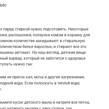
Nb8c
х перед стиркой нужно подготовить. Некоторые
ки, распашонки, ползунки комом в корзину для
 огромном количестве закидывают в стиральную
оличеством белья взрослых, и стирают все это
ашины автомат. На наш взгляд, детские вещи
ный варвар, который не заботится о здоровье
тупать нужно так:
ним не присох кал, моча и другие загрязнения,
одной воде. Если полоскать в теплой воде,
.
ьмите кусок детского мыла и натрите все пятна,
ьно натирать мылом с двух сторон, так