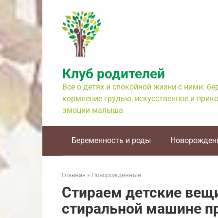
Перейти
к
контенту
Клуб родителей
Все о детях и спокойной жизни с ними: б
кормление грудью, искусственное и прико
эмоции малыша
Беременность и роды
Новорожден
Главная
»
Новорожденные
Стираем детские вещ
стиральной машине п