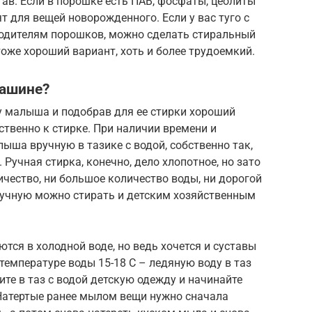
тав. Если в порошке есть ПАВ, фосфаты, цеолиты
т для вещей новорожденного. Если у вас туго с
водителям порошков, можно сделать стиральный
оже хороший вариант, хоть и более трудоемкий.
машине?
 малыша и подобрав для ее стирки хороший
твенно к стирке. При наличии времени и
ша вручную в тазике с водой, собственно так,
Ручная стирка, конечно, дело хлопотное, но зато
ичество, ни большое количество воды, ни дорогой
учную можно стирать и детским хозяйственным
тся в холодной воде, но ведь хочется и суставы
температуре воды 15-18 С – ледяную воду в таз
ите в таз с водой детскую одежду и начинайте
 Натертые ранее мылом вещи нужно сначала