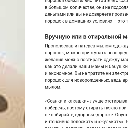
порошка обязательно читайте его сос
в большом количестве, они не подходя
деньгами или вы не доверяете произ
порошок в домашних условиях – это т
Вручную или в стиральной 
Прополоскав и натерев мылом одежду
порошок, можно приступать непосредс
желания можно постирать одежду малы
как это делали наши мамы и бабушки. 
и экономное. Вы не тратите ни электр
порошок для новорожденных, ведь вр
мылом.
«Ссанки и какашки» лучше отстирываю
поберечь, поэтому стирать нужно при 
не набирайте, здоровье дороже. Опуст
интенсивно полоскать и «жулькать».